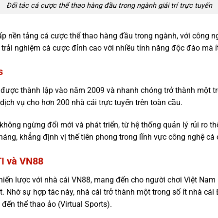
Đối tác cá cược thể thao hàng đầu trong ngành giải trí trực tuyến
p nền tảng cá cược thể thao hàng đầu trong ngành, với công ngh
trải nghiệm cá cược đỉnh cao với nhiều tính năng độc đáo mà í
s
n) được thành lập vào năm 2009 và nhanh chóng trở thành một 
dịch vụ cho hơn 200 nhà cái trực tuyến trên toàn cầu.
hông ngừng đổi mới và phát triển, từ hệ thống quản lý rủi ro t
háng, khẳng định vị thế tiên phong trong lĩnh vực công nghệ cá 
TI và VN88
hiến lược với nhà cái VN88, mang đến cho người chơi Việt Nam 
t. Nhờ sự hợp tác này, nhà cái trở thành một trong số ít nhà 
 đến thể thao ảo (Virtual Sports).