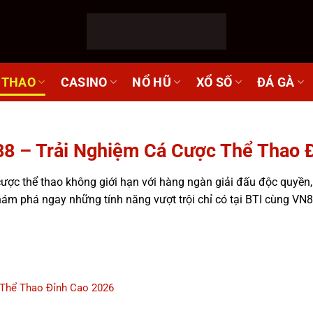
 THAO
CASINO
NỔ HŨ
XỔ SỐ
ĐÁ GÀ
8 – Trải Nghiệm Cá Cược Thể Thao 
ược thể thao không giới hạn với hàng ngàn giải đấu độc quyền
ám phá ngay những tính năng vượt trội chỉ có tại BTI cùng VN8
 Thể Thao Đỉnh Cao 2026