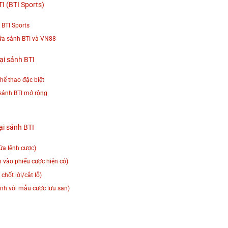
TI (BTI Sports)
 BTI Sports
ữa sảnh BTI và VN88
tại sảnh BTI
hể thao đặc biệt
sảnh BTI mở rộng
ại sảnh BTI
ửa lệnh cược)
 vào phiếu cược hiện có)
chốt lời/cắt lỗ)
anh với mẫu cược lưu sẵn)