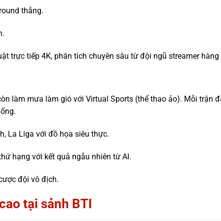
 round thắng.
n.
uật trực tiếp 4K, phân tích chuyên sâu từ đội ngũ streamer hàng
òn làm mưa làm gió với Virtual Sports (thể thao ảo). Mỗi trận đ
hống.
, La Liga với đồ họa siêu thực.
hứ hạng với kết quả ngẫu nhiên từ AI.
cược đội vô địch.
cao tại sảnh BTI