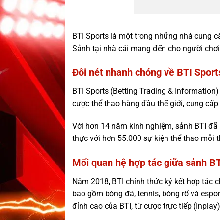
BTI Sports là một trong những nhà cung cấ
Sảnh tại nhà cái mang đến cho người chơi 
Đôi nét nhanh chóng về BTI Sport
BTI Sports (Betting Trading & Informatio
cược thể thao hàng đầu thế giới, cung cấp 
Với hơn 14 năm kinh nghiệm, sảnh BTI đã k
thực với hơn 55.000 sự kiện thể thao mỗi t
Mối quan hệ hợp tác giữa sảnh B
Năm 2018, BTI chính thức ký kết hợp tác c
bao gồm bóng đá, tennis, bóng rổ và espor
đỉnh cao của BTI, từ cược trực tiếp (Inplay)