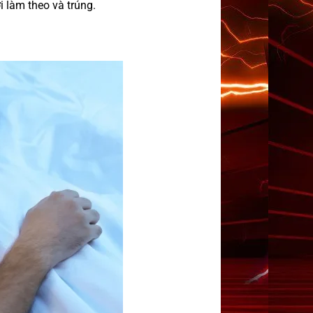
i làm theo và trúng.