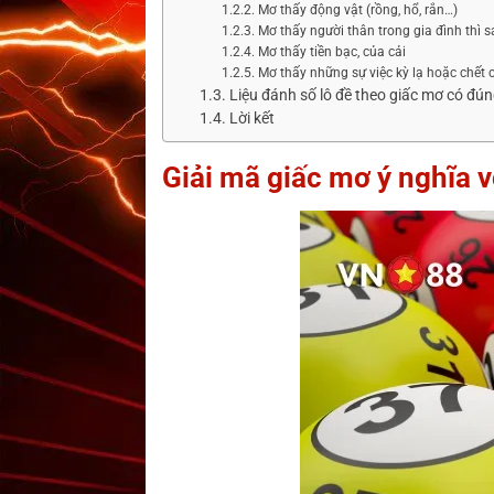
Mơ thấy động vật (rồng, hổ, rắn…)
Mơ thấy người thân trong gia đình thì 
Mơ thấy tiền bạc, của cải
Mơ thấy những sự việc kỳ lạ hoặc chết 
Liệu đánh số lô đề theo giấc mơ có đú
Lời kết
Giải mã giấc mơ ý nghĩa v