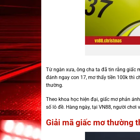
Từ ngàn xưa, ông cha ta đã tin rằng giấc m
đánh ngay con 17, mơ thấy tiền 100k thì c
thường.
Theo khoa học hiện đại, giấc mơ phản ánh t
số lô đề. Hàng ngày, tại VN88, người chơi
Giải mã giấc mơ thường t