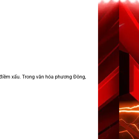
 điềm xấu. Trong văn hóa phương Đông,