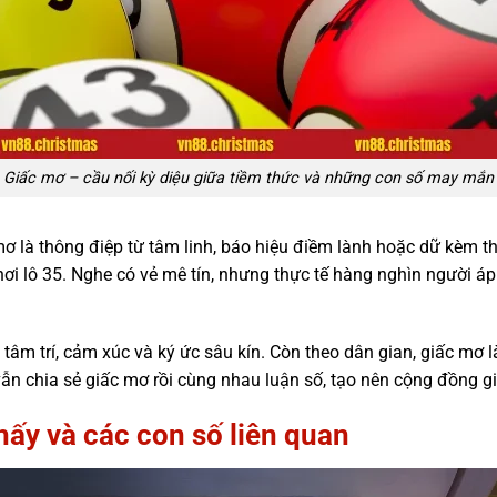
Giấc mơ – cầu nối kỳ diệu giữa tiềm thức và những con số may mắn
ơ là thông điệp từ tâm linh, báo hiệu điềm lành hoặc dữ kèm th
hơi lô 35. Nghe có vẻ mê tín, nhưng thực tế hàng nghìn người á
âm trí, cảm xúc và ký ức sâu kín. Còn theo dân gian, giấc mơ l
 vẫn chia sẻ giấc mơ rồi cùng nhau luận số, tạo nên cộng đồng g
hấy và các con số liên quan