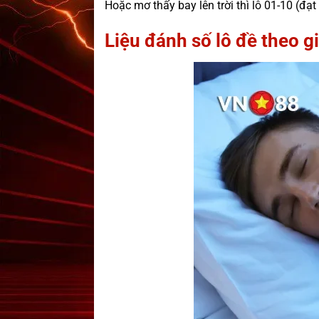
Hoặc mơ thấy bay lên trời thì lô 01-10 (đ
Liệu đánh số lô đề theo 