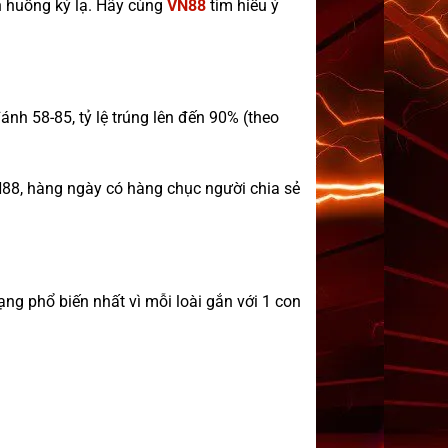
h huống kỳ lạ. Hãy cùng
VN88
tìm hiểu ý
nh 58-85, tỷ lệ trúng lên đến 90% (theo
N88, hàng ngày có hàng chục người chia sẻ
ạng phổ biến nhất vì mỗi loài gắn với 1 con