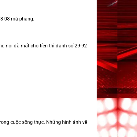
 88-08 mà phang.
ng nội đã mất cho tiền thì đánh số 29-92
trong cuộc sống thực. Những hình ảnh về