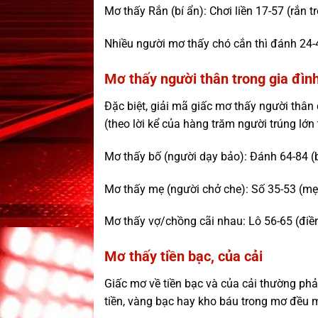
Mơ thấy Rắn (bí ẩn): Chơi liền 17-57 (rắn 
Nhiều người mơ thấy chó cắn thì đánh 24-
Mơ thấy người thân trong gia đình
Đặc biệt, giải mã giấc mơ thấy người thân
(theo lời kể của hàng trăm người trúng lớn 
Mơ thấy bố (người dạy bảo): Đánh 64-84 (b
Mơ thấy mẹ (người chở che): Số 35-53 (mẹ 
Mơ thấy vợ/chồng cãi nhau: Lô 56-65 (đi
Mơ thấy tiền bạc, của cải
Giấc mơ về tiền bạc và của cải thường ph
tiền, vàng bạc hay kho báu trong mơ đều m