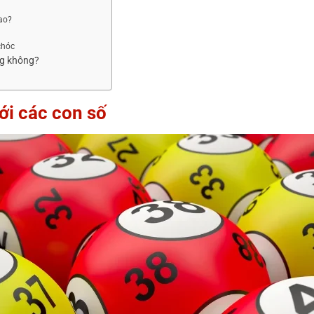
sao?
chóc
ng không?
ới các con số